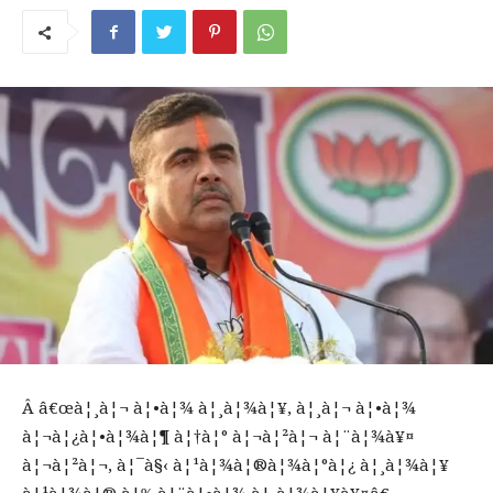
Â â€œà¦¸à¦¬ à¦•à¦¾ à¦¸à¦¾à¦¥, à¦¸à¦¬ à¦•à¦¾
à¦¬à¦¿à¦•à¦¾à¦¶ à¦†à¦° à¦¬à¦²à¦¬ à¦¨à¦¾à¥¤
à¦¬à¦²à¦¬, à¦¯à§‹ à¦¹à¦¾à¦®à¦¾à¦°à¦¿ à¦¸à¦¾à¦¥
à¦¹à¦¾à¦® à¦‰à¦¨à¦•à¦¾ à¦¸à¦¾à¦¥à¥¤â€