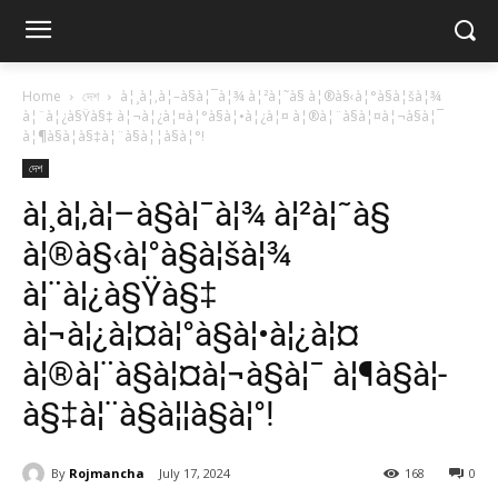
Home
দেশ
à¦¸à¦‚à¦–à§à¦¯à¦¾ à¦²à¦˜à§ à¦®à§‹à¦°à§à¦šà¦¾
à¦¨à¦¿à§Ÿà§‡ à¦¬à¦¿à¦¤à¦°à§à¦•à¦¿à¦¤ à¦®à¦¨à§à¦¤à¦¬à§à¦¯
à¦¶à§à¦­à§‡à¦¨à§à¦¦à§à¦°!
দেশ
à¦¸à¦‚à¦–à§à¦¯à¦¾ à¦²à¦˜à§
à¦®à§‹à¦°à§à¦šà¦¾
à¦¨à¦¿à§Ÿà§‡
à¦¬à¦¿à¦¤à¦°à§à¦•à¦¿à¦¤
à¦®à¦¨à§à¦¤à¦¬à§à¦¯ à¦¶à§à¦­
à§‡à¦¨à§à¦¦à§à¦°!
By
Rojmancha
July 17, 2024
168
0