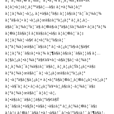
à¦à¦•à¦‡à¦¸à¦™à§à¦—à§‡ à¦¤à¦¾à¦à¦°
à¦¦à¦¾à¦¬à¦¿, à¦¤à§à¦²à§‡ à¦¦à§‡à¦“à¦¯à¦¼à¦¾
à¦¹à§‹à¦• à¦¬à¦¿à¦œà§‡à¦ªà¦¿à¦° à¦¸à¦‚à¦–
à§à¦¯à¦¾à¦²à¦˜à§ à¦®à§‹à¦°à§à¦šà¦¾à¥¤ à¦­à¦°à¦¾
à¦®à¦žà§à¦š à¦¥à§‡à¦•à§‡ à¦à¦®à¦¨à¦‡
à¦¦à¦¾à¦¬à§€ à¦•à¦°à¦²à§‡à¦¨
à¦°à¦¾à¦œà§à¦¯à§‡à¦° à¦¬à¦¿à¦°à§‹à¦§à§€
à¦¦à¦²à¦¨à§‡à¦¤à¦¾ à¦¶à§à¦­à§‡à¦¨à§à¦¦à§ à¦…
à¦§à¦¿à¦•à¦¾à¦°à§€à¥¤à¦¬à§à¦§à¦¬à¦¾à¦°
à¦¸à¦¾à¦¯à¦¼à§‡à¦¨à§à¦¸ à¦¸à¦¿à¦Ÿà¦¿à¦¤à§‡
à¦°à¦¾à¦œà§à¦¯ à¦¬à¦¿à¦œà§‡à¦ªà¦¿à¦°
à¦¬à¦°à§à¦§à¦¿à¦¤ à¦•à¦°à§à¦®à¦¸à¦®à¦¿à¦¤à¦¿à¦°
à¦¬à§ˆà¦ à¦• à¦›à¦¿à¦²à¥¤à¦¸à§‡à¦–à¦¾à¦¨à§‡
à¦°à¦¾à¦œà§à¦¯ à¦à¦¬à¦‚
à¦•à§‡à¦¨à§à¦¦à§à¦°à§€à§Ÿ
à¦¨à§‡à¦¤à§ƒà¦¤à§à¦¬à§‡à¦° à¦¸à¦¾à¦®à¦¨à§‡
à¦à¦‡ à¦®à¦¨à§à¦¤à¦¬à§à¦¯ à¦•à¦°à§‡à¦¨ à¦¶à§à¦­