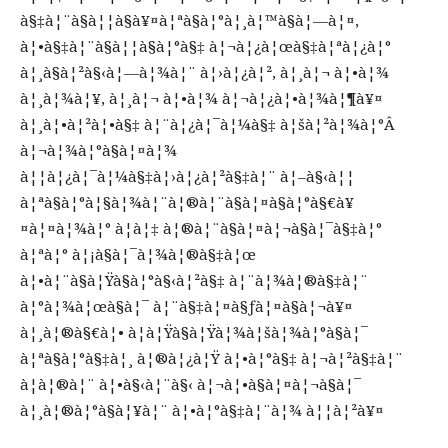
à§‡à¦¨à§à¦¦à§à¥¤à¦ªà§à¦°à¦¸à¦™à§à¦—à¦¤,
à¦•à§‡à¦¨à§à¦¦à§à¦°à§‡ à¦¬à¦¿à¦œà§‡à¦ªà¦¿à¦°
à¦¸à§à¦²à§‹à¦—à¦¾à¦¨ à¦›à¦¿à¦², à¦¸à¦¬ à¦•à¦¾
à¦¸à¦¾à¦¥, à¦¸à¦¬ à¦•à¦¾ à¦¬à¦¿à¦•à¦¾à¦¶à¥¤
à¦¸à¦•à¦²à¦•à§‡ à¦¨à¦¿à¦¯à¦¼à§‡ à¦šà¦²à¦¾à¦°Â
à¦¬à¦¾à¦°à§à¦¤à¦¾
à¦¦à¦¿à¦¯à¦¼à§‡à¦›à¦¿à¦²à§‡à¦¨ à¦–à§‹à¦¦
à¦ªà§à¦°à¦§à¦¾à¦¨à¦®à¦¨à§à¦¤à§à¦°à§€à¥
¤à¦¤à¦¾à¦° à¦à¦‡ à¦®à¦¨à§à¦¤à¦¬à§à¦¯à§‡à¦°
à¦ªà¦° à¦¡à§à¦¯à¦¾à¦®à§‡à¦œ
à¦•à¦¨à§à¦Ÿà§à¦°à§‹à¦²à§‡ à¦¨à¦¾à¦®à§‡à¦¨
à¦°à¦¾à¦œà§à¦¯ à¦¨à§‡à¦¤à§ƒà¦¤à§à¦¬à¥¤
à¦¸à¦®à§€à¦• à¦­à¦Ÿà§à¦Ÿà¦¾à¦šà¦¾à¦°à§à¦¯
à¦ªà§à¦°à§‡à¦¸ à¦®à¦¿à¦Ÿ à¦•à¦°à§‡ à¦¬à¦²à§‡à¦¨
à¦à¦®à¦¨ à¦•à§‹à¦¨à§‹ à¦¬à¦•à§à¦¤à¦¬à§à¦¯
à¦¸à¦®à¦°à§à¦¥à¦¨ à¦•à¦°à§‡à¦¨à¦¾ à¦¦à¦²à¥¤