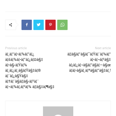
Previous article
Next article
à¦¸à¦°à¦•à¦¾à¦°à¦¿
à¦¦à§à¦°à§à¦˜à¦Ÿà¦¨à¦¾à¦°
à¦šà¦¾à¦•à¦°à¦¿à¦¤à§‡
à¦•à¦¬à¦²à§‡
à¦•à§‹à¦Ÿà¦¾
à¦¡à¦¿à¦¬à§à¦°à§à¦—à§œ
à¦¸à¦¿à¦¸à§à¦Ÿà§‡à¦®
à¦à¦•à§à¦¸à¦ªà§à¦°à§‡à¦¸!
à¦¨à¦¿à§Ÿà§‡
à¦†à¦¨à§à¦¦à§‹à¦²à¦¨
à¦¬à¦¾à¦‚à¦²à¦¾ à¦¦à§‡à¦¶à§‡