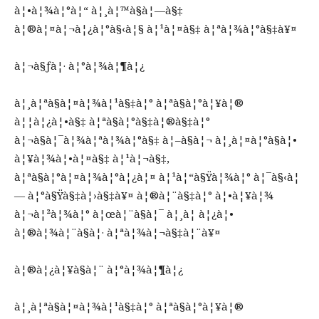
à¦•à¦¾à¦°à¦“ à¦¸à¦™à§à¦—à§‡
à¦®à¦¤à¦¬à¦¿à¦°à§‹à¦§ à¦¹à¦¤à§‡ à¦ªà¦¾à¦°à§‡à¥¤
à¦¬à§ƒà¦· à¦°à¦¾à¦¶à¦¿
à¦¸à¦ªà§à¦¤à¦¾à¦¹à§‡à¦° à¦ªà§à¦°à¦¥à¦®
à¦¦à¦¿à¦•à§‡ à¦ªà§à¦°à§‡à¦®à§‡à¦°
à¦¬à§à¦¯à¦¾à¦ªà¦¾à¦°à§‡ à¦–à§à¦¬ à¦¸à¦¤à¦°à§à¦•
à¦¥à¦¾à¦•à¦¤à§‡ à¦¹à¦¬à§‡,
à¦ªà§à¦°à¦¤à¦¾à¦°à¦¿à¦¤ à¦¹à¦“à§Ÿà¦¾à¦° à¦¯à§‹à¦
— à¦°à§Ÿà§‡à¦›à§‡à¥¤ à¦®à¦¨à§‡à¦° à¦•à¦¥à¦¾
à¦¬à¦²à¦¾à¦° à¦œà¦¨à§à¦¯ à¦¸à¦ à¦¿à¦•
à¦®à¦¾à¦¨à§à¦· à¦ªà¦¾à¦¬à§‡à¦¨à¥¤
à¦®à¦¿à¦¥à§à¦¨ à¦°à¦¾à¦¶à¦¿
à¦¸à¦ªà§à¦¤à¦¾à¦¹à§‡à¦° à¦ªà§à¦°à¦¥à¦®