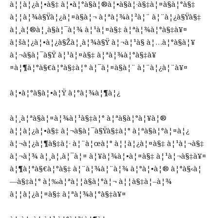
à¦¦à¦¿à¦•à§‡ à¦•à¦°à§à¦®à¦•à§à¦·à§‡à¦¤à§à¦°à§‡
à¦¦à¦¾à§Ÿà¦¿à¦¤à§à¦¬ à¦ªà¦¾à¦²à¦¨ à¦¨à¦¿à§Ÿà§‡
à¦¸à¦®à¦¸à§à¦¯à¦¾ à¦¹à¦¤à§‡ à¦ªà¦¾à¦°à§‡à¥¤
à¦šà¦¿à¦•à¦¿à§Žà¦¸à¦¾à§Ÿ à¦¬à¦¹à§ à¦…à¦°à§à¦¥
à¦¬à§à¦¯à§Ÿ à¦¹à¦¤à§‡ à¦ªà¦¾à¦°à§‡à¥
¤à¦¶à¦°à§€à¦°à§‡à¦° à¦¯à¦¤à§à¦¨ à¦¨à¦¿à¦¨à¥¤
à¦•à¦°à§à¦•à¦Ÿ à¦°à¦¾à¦¶à¦¿
à¦¸à¦ªà§à¦¤à¦¾à¦¹à§‡à¦° à¦ªà§à¦°à¦¥à¦®
à¦¦à¦¿à¦•à§‡ à¦¬à§à¦¯à§Ÿà§‡à¦° à¦ªà§à¦°à¦¤à¦¿
à¦¬à¦¿à¦¶à§‡à¦· à¦¨à¦œà¦° à¦¦à¦¿à¦¤à§‡ à¦¹à¦¬à§‡
à¦¬à¦¾ à¦¸à¦‚à¦¯à¦¤ à¦¥à¦¾à¦•à¦¤à§‡ à¦¹à¦¬à§‡à¥¤
à¦¶à¦°à§€à¦°à§‡ à¦¨à¦¾à¦¨à¦¾ à¦°à¦•à¦® à¦°à§‹à¦
—à§‡à¦° à¦‰à¦ªà¦¦à§à¦°à¦¬ à¦¦à§‡à¦–à¦¾
à¦¦à¦¿à¦¤à§‡ à¦ªà¦¾à¦°à§‡à¥¤