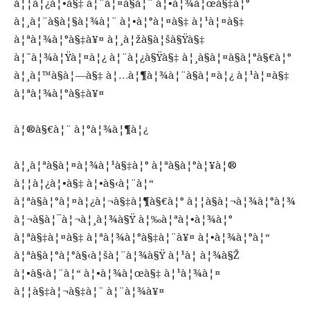
à¦¦à¦¿à¦•à§‡ à¦¨à¦¤à§à¦¨ à¦•à¦¾à¦œà§‡à¦°
à¦¸à¦¨à§à¦§à¦¾à¦¨ à¦•à¦°à¦¤à§‡ à¦¹à¦¤à§‡
à¦ªà¦¾à¦°à§‡à¥¤ à¦¸à¦žà§à¦šà§Ÿà§‡
à¦˜à¦¾à¦Ÿà¦¤à¦¿ à¦¨à¦¿à§Ÿà§‡ à¦¸à§à¦¤à§à¦°à§€à¦°
à¦¸à¦™à§à¦—à§‡ à¦…à¦¶à¦¾à¦¨à§à¦¤à¦¿ à¦¹à¦¤à§‡
à¦ªà¦¾à¦°à§‡à¥¤
à¦®à§€à¦¨ à¦°à¦¾à¦¶à¦¿
à¦¸à¦ªà§à¦¤à¦¾à¦¹à§‡à¦° à¦ªà§à¦°à¦¥à¦®
à¦¦à¦¿à¦•à§‡ à¦•à§‹à¦¨à¦“
à¦ªà§à¦°à¦¤à¦¿à¦¬à§‡à¦¶à§€à¦° à¦¦à§à¦¬à¦¾à¦°à¦¾
à¦¬à§à¦¯à¦¬à¦¸à¦¾à§Ÿ à¦‰à¦ªà¦•à¦¾à¦°
à¦ªà§‡à¦¤à§‡ à¦ªà¦¾à¦°à§‡à¦¨à¥¤ à¦•à¦¾à¦°à¦“
à¦ªà§à¦°à¦°à§‹à¦šà¦¨à¦¾à§Ÿ à¦¹à¦ à¦¾à§Ž
à¦•à§‹à¦¨à¦“ à¦•à¦¾à¦œà§‡ à¦¹à¦¾à¦¤
à¦¦à§‡à¦¬à§‡à¦¨ à¦¨à¦¾à¥¤