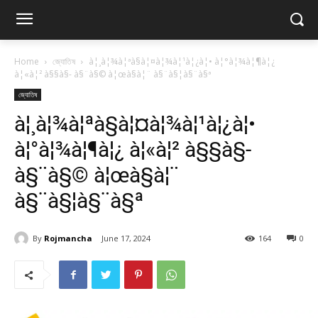
Home
জ্যোতিষ
à¦¸à¦¾à¦ªà§à¦¤à¦¾à¦¹à¦¿à¦• à¦°à¦¾à¦¶à¦¿
à¦«à¦² à§§à§­- à§¨à§© à¦œà§à¦¨ à§¨à§¦à§¨à§ª
জ্যোতিষ
à¦¸à¦¾à¦ªà§à¦¤à¦¾à¦¹à¦¿à¦•
à¦°à¦¾à¦¶à¦¿ à¦«à¦² à§§à§­-
à§¨à§© à¦œà§à¦¨
à§¨à§¦à§¨à§ª
By
Rojmancha
June 17, 2024
164
0