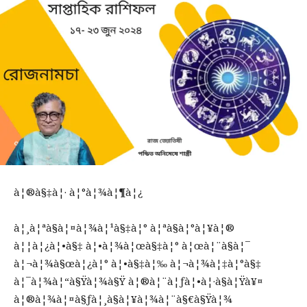
à¦®à§‡à¦· à¦°à¦¾à¦¶à¦¿
à¦¸à¦ªà§à¦¤à¦¾à¦¹à§‡à¦° à¦ªà§à¦°à¦¥à¦®
à¦¦à¦¿à¦•à§‡ à¦•à¦¾à¦œà§‡à¦° à¦œà¦¨à§à¦¯
à¦¬à¦¾à§œà¦¿à¦° à¦•à§‡à¦‰ à¦¬à¦¾à¦‡à¦°à§‡
à¦¯à¦¾à¦“à§Ÿà¦¾à§Ÿ à¦®à¦¨à¦ƒà¦•à¦·à§à¦Ÿà¥¤
à¦®à¦¾à¦¤à§ƒà¦¸à§à¦¥à¦¾à¦¨à§€à§Ÿà¦¾