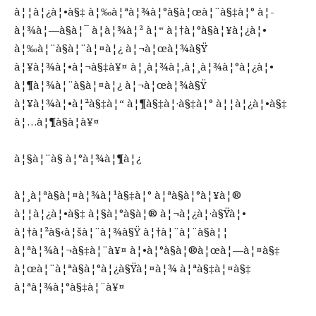
à¦¦à¦¿à¦•à§‡ à¦‰à¦ªà¦¾à¦°à§à¦œà¦¨à§‡à¦° à¦­
à¦¾à¦—à§à¦¯ à¦­à¦¾à¦² à¦“ à¦†à¦°à§à¦¥à¦¿à¦•
à¦‰à¦¨à§à¦¨à¦¤à¦¿ à¦¬à¦œà¦¾à§Ÿ
à¦¥à¦¾à¦•à¦¬à§‡à¥¤ à¦¸à¦¾à¦‚à¦¸à¦¾à¦°à¦¿à¦•
à¦¶à¦¾à¦¨à§à¦¤à¦¿ à¦¬à¦œà¦¾à§Ÿ
à¦¥à¦¾à¦•à¦²à§‡à¦“ à¦¶à§‡à¦·à§‡à¦° à¦¦à¦¿à¦•à§‡
à¦…à¦¶à§à¦­à¥¤
à¦§à¦¨à§ à¦°à¦¾à¦¶à¦¿
à¦¸à¦ªà§à¦¤à¦¾à¦¹à§‡à¦° à¦ªà§à¦°à¦¥à¦®
à¦¦à¦¿à¦•à§‡ à¦§à¦°à§à¦® à¦¬à¦¿à¦·à§Ÿà¦•
à¦†à¦²à§‹à¦šà¦¨à¦¾à§Ÿ à¦†à¦¨à¦¨à§à¦¦
à¦ªà¦¾à¦¬à§‡à¦¨à¥¤ à¦•à¦°à§à¦®à¦œà¦—à¦¤à§‡
à¦œà¦¨à¦ªà§à¦°à¦¿à§Ÿà¦¤à¦¾ à¦ªà§‡à¦¤à§‡
à¦ªà¦¾à¦°à§‡à¦¨à¥¤