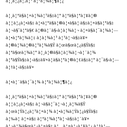
à¦¸à¦¿à¦‚à¦¹ à¦°à¦¾à¦¶à¦¿
à¦¸à¦ªà§à¦¤à¦¾à¦¹à§‡à¦° à¦ªà§à¦°à¦¥à¦®
à¦¦à¦¿à¦•à§‡ à¦•à¦°à§à¦®à¦•à§à¦·à§‡à¦¤à§à¦°à§‡
à¦¬à§ˆà¦°à§€ à¦®à¦¨à§‹à¦­à¦¾à¦¬ à¦¤à§à¦¯à¦¾à¦—
à¦•à¦°à¦¾à¦‡ à¦­à¦¾à¦² à¦¹à¦¬à§‡à¥¤
à¦®à¦¾à¦®à¦²à¦¾à§Ÿ à¦œà§œà¦¿à§Ÿà§‡
à¦ªà§œà¦¾à¦° à¦¸à¦®à§à¦­à¦¾à¦¬à¦¨à¦¾
à¦°à§Ÿà§‡à¦›à§‡à¥¤à¦­à§à¦°à¦®à¦£à§‡à¦° à¦¯à§‹à¦—
à¦†à¦›à§‡à¥¤
à¦•à¦¨à§à¦¯à¦¾ à¦°à¦¾à¦¶à¦¿
à¦¸à¦ªà§à¦¤à¦¾à¦¹à§‡à¦° à¦ªà§à¦°à¦¥à¦®
à¦¦à¦¿à¦•à§‡ à¦¬à§à¦¯à¦¬à¦¸à¦¾à§Ÿ
à¦œà¦Ÿà¦¿à¦²à¦¤à¦¾ à¦•à¦¾à¦Ÿà¦¿à§Ÿà§‡
à¦‰à¦ à¦¤à§‡ à¦ªà¦¾à¦°à¦¬à§‡à¦¨à¥¤
à¦¬à¦¾à§œà¦¿à¦¤à§‡ à¦…à¦¤à¦¿à¦¥à¦¿ à¦†à¦—