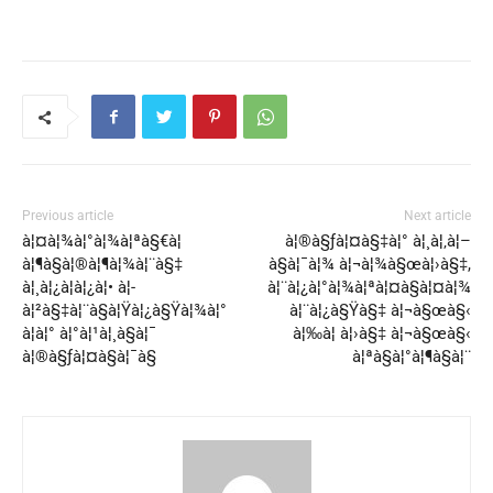
Previous article
Next article
à¦¤à¦¾à¦°à¦¾à¦ªà§€à¦
à¦®à§ƒà¦¤à§‡à¦° à¦¸à¦‚à¦–
à¦¶à§à¦®à¦¶à¦¾à¦¨à§‡
à§à¦¯à¦¾ à¦¬à¦¾à§œà¦›à§‡,
à¦¸à¦¿à¦­à¦¿à¦• à¦­
à¦¨à¦¿à¦°à¦¾à¦ªà¦¤à§à¦¤à¦¾
à¦²à§‡à¦¨à§à¦Ÿà¦¿à§Ÿà¦¾à¦°
à¦¨à¦¿à§Ÿà§‡ à¦¬à§œà§‹
à¦à¦° à¦°à¦¹à¦¸à§à¦¯
à¦‰à¦ à¦›à§‡ à¦¬à§œà§‹
à¦®à§ƒà¦¤à§à¦¯à§
à¦ªà§à¦°à¦¶à§à¦¨