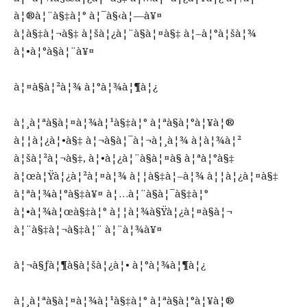
à¦®à¦¨à§‡à¦° à¦¯à§‹à¦—à¥¤
à¦­à§‡à¦¬à§‡ à¦šà¦¿à¦¨à§à¦¤à§‡ à¦–à¦°à¦šà¦¾
à¦•à¦°à§à¦¨à¥¤
à¦¤à§à¦²à¦¾ à¦°à¦¾à¦¶à¦¿
à¦¸à¦ªà§à¦¤à¦¾à¦¹à§‡à¦° à¦ªà§à¦°à¦¥à¦®
à¦¦à¦¿à¦•à§‡ à¦¬à§à¦¯à¦¬à¦¸à¦¾ à¦­à¦¾à¦²
à¦šà¦²à¦¬à§‡, à¦•à¦¿à¦¨à§à¦¤à§ à¦ªà¦°à§‡
à¦œà¦Ÿà¦¿à¦²à¦¤à¦¾ à¦¦à§‡à¦–à¦¾ à¦¦à¦¿à¦¤à§‡
à¦ªà¦¾à¦°à§‡à¥¤ à¦…à¦¨à§à¦¯à§‡à¦°
à¦•à¦¾à¦œà§‡à¦° à¦¦à¦¾à§Ÿà¦¿à¦¤à§à¦¬
à¦¨à§‡à¦¬à§‡à¦¨ à¦¨à¦¾à¥¤
à¦¬à§ƒà¦¶à§à¦šà¦¿à¦• à¦°à¦¾à¦¶à¦¿
à¦¸à¦ªà§à¦¤à¦¾à¦¹à§‡à¦° à¦ªà§à¦°à¦¥à¦®