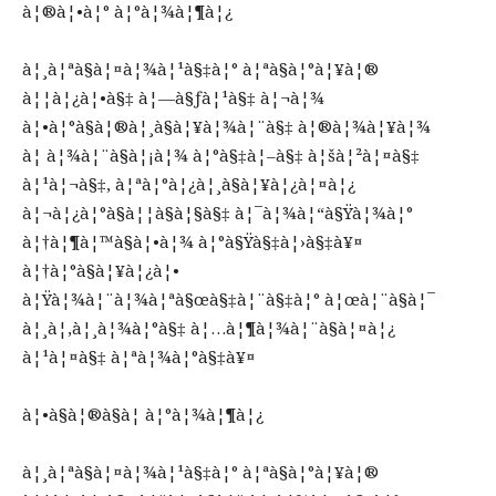
à¦®à¦•à¦° à¦°à¦¾à¦¶à¦¿
à¦¸à¦ªà§à¦¤à¦¾à¦¹à§‡à¦° à¦ªà§à¦°à¦¥à¦®
à¦¦à¦¿à¦•à§‡ à¦—à§ƒà¦¹à§‡ à¦¬à¦¾
à¦•à¦°à§à¦®à¦¸à§à¦¥à¦¾à¦¨à§‡ à¦®à¦¾à¦¥à¦¾
à¦ à¦¾à¦¨à§à¦¡à¦¾ à¦°à§‡à¦–à§‡ à¦šà¦²à¦¤à§‡
à¦¹à¦¬à§‡, à¦ªà¦°à¦¿à¦¸à§à¦¥à¦¿à¦¤à¦¿
à¦¬à¦¿à¦°à§à¦¦à§à¦§à§‡ à¦¯à¦¾à¦“à§Ÿà¦¾à¦°
à¦†à¦¶à¦™à§à¦•à¦¾ à¦°à§Ÿà§‡à¦›à§‡à¥¤
à¦†à¦°à§à¦¥à¦¿à¦•
à¦Ÿà¦¾à¦¨à¦¾à¦ªà§œà§‡à¦¨à§‡à¦° à¦œà¦¨à§à¦¯
à¦¸à¦‚à¦¸à¦¾à¦°à§‡ à¦…à¦¶à¦¾à¦¨à§à¦¤à¦¿
à¦¹à¦¤à§‡ à¦ªà¦¾à¦°à§‡à¥¤
à¦•à§à¦®à§à¦­ à¦°à¦¾à¦¶à¦¿
à¦¸à¦ªà§à¦¤à¦¾à¦¹à§‡à¦° à¦ªà§à¦°à¦¥à¦®