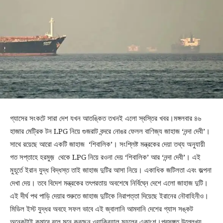
গ্যাসের সংকটে সারা দেশ যখন আতঙ্কিত তখনই এলো স্বস্তির খবর।মঙ্গলবার ৪৬
হাজার মেট্রিক টন LPG নিয়ে গুজরাট বন্দরে নোঙর ফেলল বাণিজ্য জাহাজ ‘নন্দা দেবী’।
সাথে রয়েছে আরো একটি জাহাজ ‘শিবালিক’। সংশ্লিষ্ট মন্ত্রকের দেয়া তথ্য অনুযায়ী
গত সপ্তাহে হরমুজ় থেকে LPG নিয়ে রওনা দেয় ‘শিবালিক’ আর ‘নন্দা দেবী’। এই
মুহূর্তে ইরান যুদ্ধ বিদ্ধস্ত তাই জাহাজ দুটির আসা নিয়ে। একাধিক জটিলতা এবং জল্পনা
দেখা দেয়। তবে বিদেশ মন্ত্রকের তৎপরতায় অবশেষে নির্বিঘ্নে দেশে এলো জাহাজ দুটি।
এই দীর্ঘ পথ পাড়ি দেয়ার শুরুতে জাহাজ দুটিকে নিরাপত্তা দিয়েছে ইরানের নৌবাহিনীও।
মিডিল ইস্ট যুদ্ধর অবহে সফল ভাবে এই জ্বালানি আমদানি দেশের গ্যাস সঙ্কট
অনেকটাই কমাবে বলে মনে করছেন ওয়াকিবহাল মহলের একাংশ।প্রসঙ্গত উল্লেখ্য